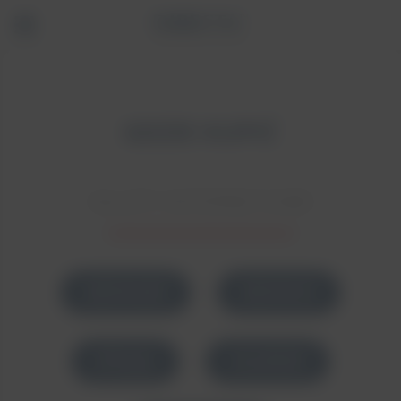
GDZIE KUPIĆ
SKLEPY INTERNETOWE
MERINGER
MEDINOX
SPECJAŁ
CALMNED