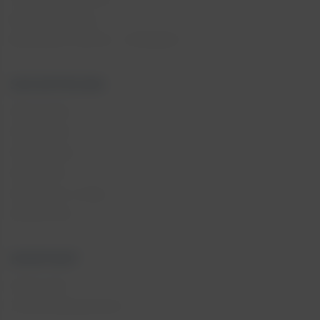
Regulamin strony
WZIERNIKI INVISIO – SPRAWDŹ!
SZCZOTECZKI
Directa Plus
Directa Slim
Directa Ultra
Directa Pro
Directa Pro z kulką
Directa Soft
KONTAKT
Gdzie kupić
Zostań dystrybutorem