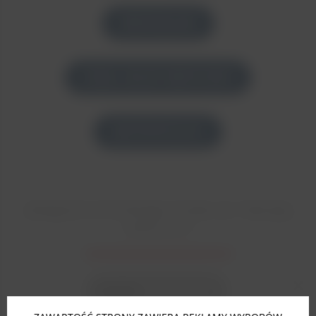
MEDISQUAD
CEZAL SKLEP MEDYCZNY
MATOPAT24.PL
ZNAJDŹ DYSTRYBUTORA W TWOJEJ
OKOLICY
Close
this