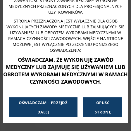
ZAWARTOŚĆ STRONY ZAWIERA REKLAMY WYROBÓW
modu
MEDYCZNYCH PRZEZNACZONYCH DLA PROFESJONALNYCH
UŻYTKOWNIKÓW.
LUBMEDICAL
STRONA PRZEZNACZONA JEST WYŁĄCZNIE DLA OSÓB
WYKONUJĄCYCH ZAWODY MEDYCZNE LUB ZAJMUJĄCYCH SIĘ
Lucyny Herc 58
UŻYWANIEM LUB OBROTEM WYROBAMI MEDYCZNYMI W
20-328 Lublin
RAMACH CZYNNOŚCI ZAWODOWYCH. WEJŚCIE NA STRONE
MOŻLIWE JEST WYŁĄCZNIE PO ZŁOŻENIU PONIŻSZEGO
OŚWIADCZENIA:
OŚWIADCZAM, ŻE WYKONUJĘ ZAWÓD
MEDYCZNY LUB ZAJMUJĘ SIĘ UŻYWANIEM LUB
OBROTEM WYROBAMI MEDYCZNYMI W RAMACH
INFORMACJE
CZYNNOŚCI ZAWODOWYCH.
Strona główna
Dlaczego wybierać szczoteczki Directa?
OŚWIADCZAM – PRZEJDŹ
OPUŚĆ
Zamów darmowe próbki
DALEJ
STRONĘ
Do pobrania
Test sterylności
Polityka prywatności